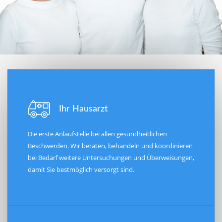
Ihr Hausarzt
Die erste Anlaufstelle bei allen gesundheitlichen
Beschwerden. Wir beraten, behandeln und koordinieren
bei Bedarf weitere Untersuchungen und Überweisungen,
damit Sie bestmöglich versorgt sind.